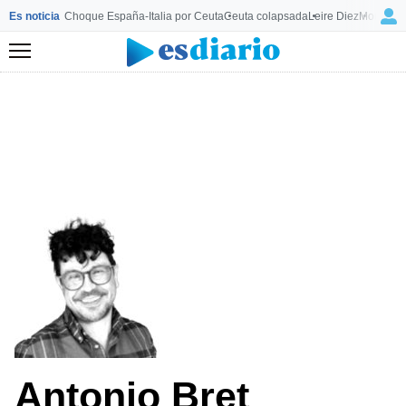
Es noticia
Choque España-Italia por Ceuta
Ceuta colapsada
Leire Diez
Mourinho
Menú
Antonio Bret