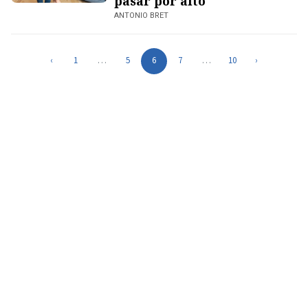
pasar por alto
ANTONIO BRET
‹
1
…
5
6
7
…
10
›