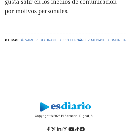
gusta salir en los medios de comunicación
por motivos personales.
SÁLVAME
RESTAURANTES
KIKO HERNÁNDEZ
MEDIASET
COMUNIDAD D
Copyright ©2026 El Semanal Digital, S.L.
Facebook
Twitter
LinkedIn
Instagram
YouTube
TikTok
Telegram