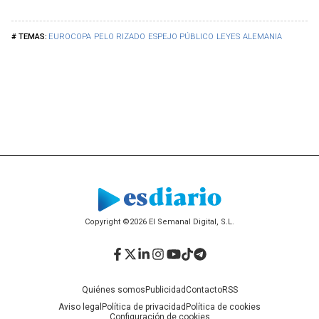
EUROCOPA
PELO RIZADO
ESPEJO PÚBLICO
LEYES
ALEMANIA
Copyright ©2026 El Semanal Digital, S.L.
Facebook
Twitter
LinkedIn
Instagram
YouTube
TikTok
Telegram
Quiénes somos
Publicidad
Contacto
RSS
Aviso legal
Política de privacidad
Política de cookies
Configuración de cookies