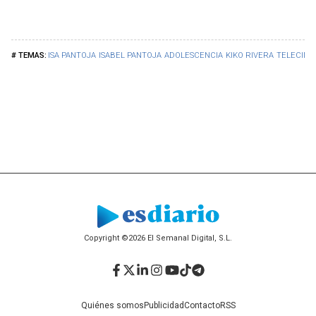
ISA PANTOJA
ISABEL PANTOJA
ADOLESCENCIA
KIKO RIVERA
TELECINC
Copyright ©2026 El Semanal Digital, S.L.
Facebook
Twitter
LinkedIn
Instagram
YouTube
TikTok
Telegram
Quiénes somos
Publicidad
Contacto
RSS