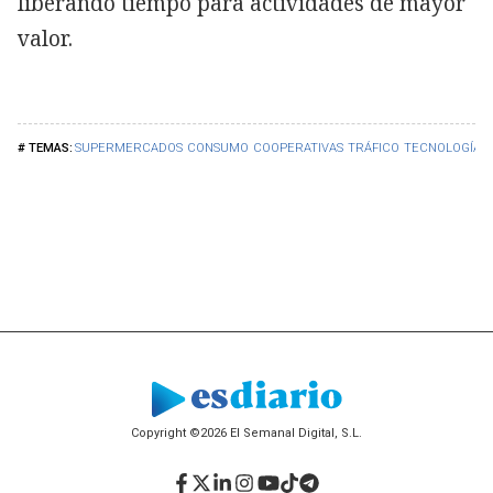
liberando tiempo para actividades de mayor
valor.
SUPERMERCADOS
CONSUMO
COOPERATIVAS
TRÁFICO
TECNOLOGÍA
Copyright ©2026 El Semanal Digital, S.L.
Facebook
Twitter
LinkedIn
Instagram
YouTube
TikTok
Telegram