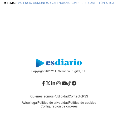
VALENCIA
COMUNIDAD VALENCIANA
BOMBEROS
CASTELLÓN
ALICAN
Copyright ©2026 El Semanal Digital, S.L.
Facebook
Twitter
LinkedIn
Instagram
YouTube
TikTok
Telegram
Quiénes somos
Publicidad
Contacto
RSS
Aviso legal
Política de privacidad
Política de cookies
Configuración de cookies