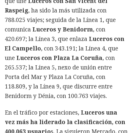
que une
Luceros con San Vicent del
Raspeig
, ha sido la más utilizada con
788.025 viajes; seguida de la Línea 1, que
comunica
Luceros y Benidorm
, con
420.697; la Línea 3, que enlaza
Luceros con
El Campello
, con 343.191; la Línea 4, que
une
Luceros con Plaza La Coruña
, con
265.537; la Línea 5, nexo de unión entre
Porta del Mar y Plaza La Coruña, con
118.809, y la Línea 9, que discurre entre
Benidorm y Dénia, con 100.763 viajes.
En el tráfico por estaciones,
Luceros una
vez más ha liderado la clasificación, con
400.063 usuario
s. La siguieron Mercado, con