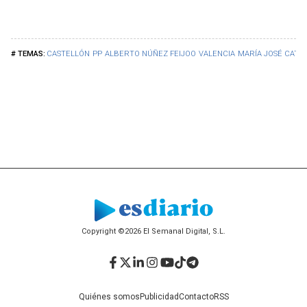
CASTELLÓN
PP
ALBERTO NÚÑEZ FEIJOO
VALENCIA
MARÍA JOSÉ CATA
Copyright ©2026 El Semanal Digital, S.L.
Facebook
Twitter
LinkedIn
Instagram
YouTube
TikTok
Telegram
Quiénes somos
Publicidad
Contacto
RSS