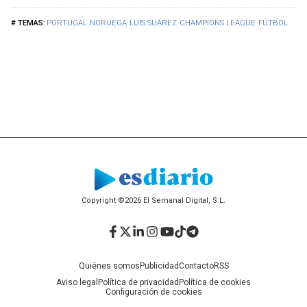
PORTUGAL
NORUEGA
LUIS SUÁREZ
CHAMPIONS LEAGUE
FÚTBOL
Copyright ©2026 El Semanal Digital, S.L.
Facebook
Twitter
LinkedIn
Instagram
YouTube
TikTok
Telegram
Quiénes somos
Publicidad
Contacto
RSS
Aviso legal
Política de privacidad
Política de cookies
Configuración de cookies