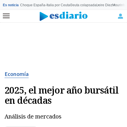
Es noticia
Choque España-Italia por Ceuta
Ceuta colapsada
Leire Diez
Mourinho
Menú
Economía
2025, el mejor año bursátil
en décadas
Análisis de mercados