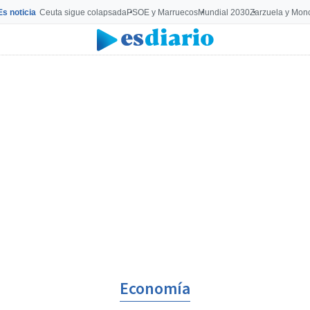
Es noticia
Ceuta sigue colapsada
PSOE y Marruecos
Mundial 2030
Zarzuela y Mon
Economía