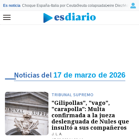
Es noticia
Choque España-Italia por Ceuta
Ceuta colapsada
Leire Diez
Mourinho
Menú
Noticias del
17 de marzo de 2026
TRIBUNAL SUPREMO
"Gilipollas", "vago",
"carapolla": Multa
confirmada a la jueza
deslenguada de Nules que
insultó a sus compañeros
J. L. A.