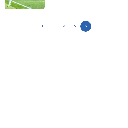
‹
1
…
4
5
6
›