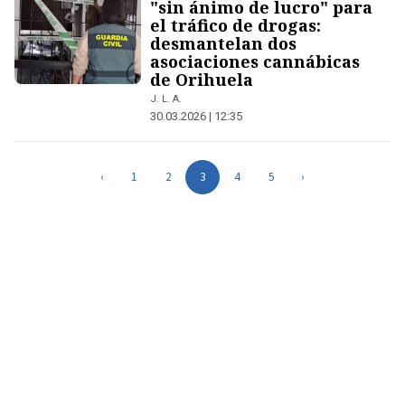
"sin ánimo de lucro" para
el tráfico de drogas:
desmantelan dos
asociaciones cannábicas
de Orihuela
J. L. A.
30.03.2026 | 12:35
‹
1
2
3
4
5
›