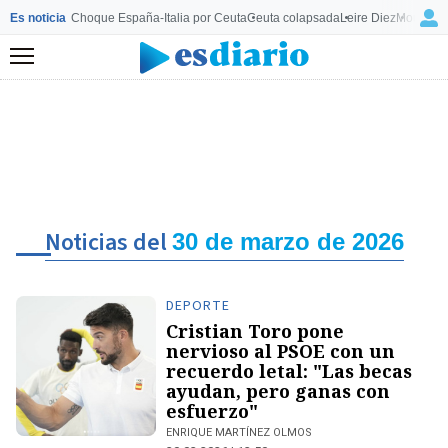
Es noticia
Choque España-Italia por Ceuta
Ceuta colapsada
Leire Diez
Mourinho
Menú
Noticias del
30 de marzo de 2026
DEPORTE
Cristian Toro pone
nervioso al PSOE con un
recuerdo letal: "Las becas
ayudan, pero ganas con
esfuerzo"
ENRIQUE MARTÍNEZ OLMOS