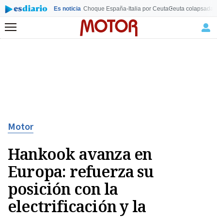
Es noticia
Choque España-Italia por Ceuta
Ceuta colapsada
L
Menú
Motor
Hankook avanza en
Europa: refuerza su
posición con la
electrificación y la