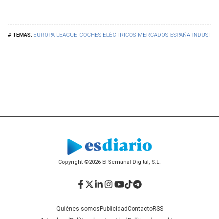
EUROPA LEAGUE
COCHES ELÉCTRICOS
MERCADOS
ESPAÑA
INDUSTRI
Copyright ©2026 El Semanal Digital, S.L.
Facebook
Twitter
LinkedIn
Instagram
YouTube
TikTok
Telegram
Quiénes somos
Publicidad
Contacto
RSS