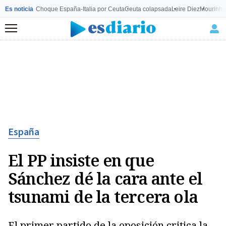
Es noticia
Choque España-Italia por Ceuta
Ceuta colapsada
Leire Diez
Mourinho
Menú
España
El PP insiste en que
Sánchez dé la cara ante el
tsunami de la tercera ola
El primer partido de la oposición critica la