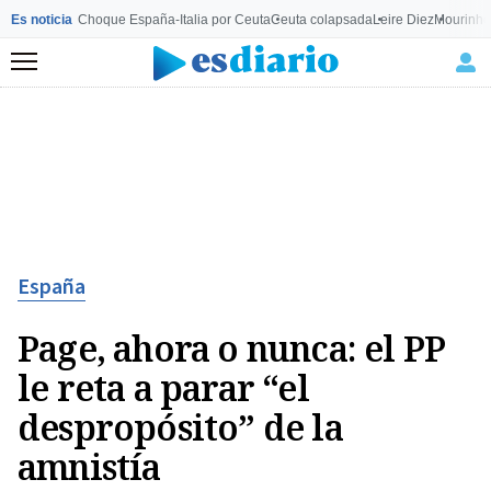
Es noticia
Choque España-Italia por Ceuta
Ceuta colapsada
Leire Diez
Mourinho
Menú
España
Page, ahora o nunca: el PP
le reta a parar “el
despropósito” de la
amnistía