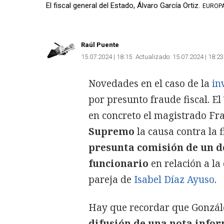
El fiscal general del Estado, Álvaro García Ortiz.
EUROPA
Raúl Puente
15.07.2024 | 18:15
Actualizado:
15.07.2024 | 18:23
Novedades en el caso de la
in
por presunto fraude fiscal. El
en concreto el magistrado Fr
Supremo
la causa contra la 
presunta comisión de un de
funcionario
en relación a la
pareja de
Isabel Díaz Ayuso
.
Hay que recordar que Gonzále
difusión de una nota infor