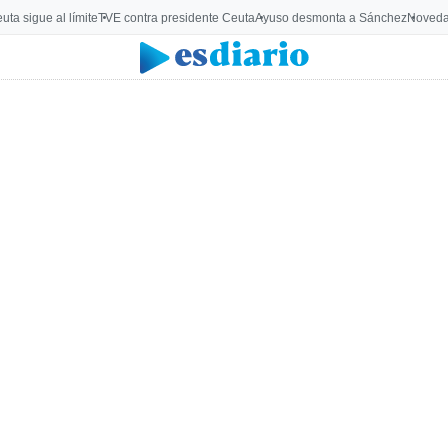
uta sigue al límite
TVE contra presidente Ceuta
Ayuso desmonta a Sánchez
Noveda