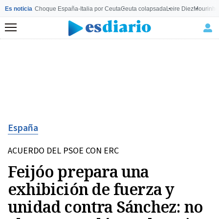
Es noticia
Choque España-Italia por Ceuta
Ceuta colapsada
Leire Diez
Mourinho
Menú
España
ACUERDO DEL PSOE CON ERC
Feijóo prepara una
exhibición de fuerza y
unidad contra Sánchez: no