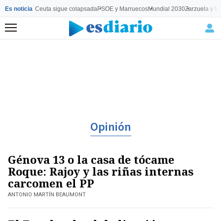
Es noticia
Ceuta sigue colapsada
PSOE y Marruecos
Mundial 2030
Zarzuela y M
Menú
Opinión
Génova 13 o la casa de tócame
Roque: Rajoy y las riñas internas
carcomen el PP
ANTONIO MARTÍN BEAUMONT