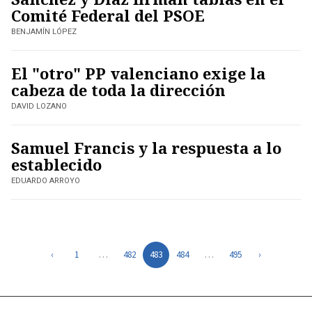
Comité Federal del PSOE
BENJAMÍN LÓPEZ
El "otro" PP valenciano exige la
cabeza de toda la dirección
DAVID LOZANO
Samuel Francis y la respuesta a lo
establecido
EDUARDO ARROYO
‹
1
…
482
483
484
…
495
›