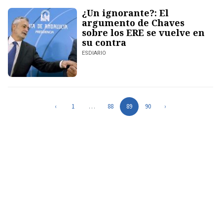
¿Un ignorante?: El
argumento de Chaves
sobre los ERE se vuelve en
su contra
ESDIARIO
‹
1
…
88
89
90
›