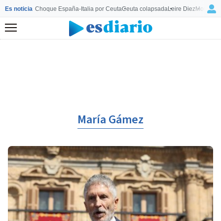
Es noticia
Choque España-Italia por Ceuta
Ceuta colapsada
Leire Diez
Mourinho
Menú
María Gámez