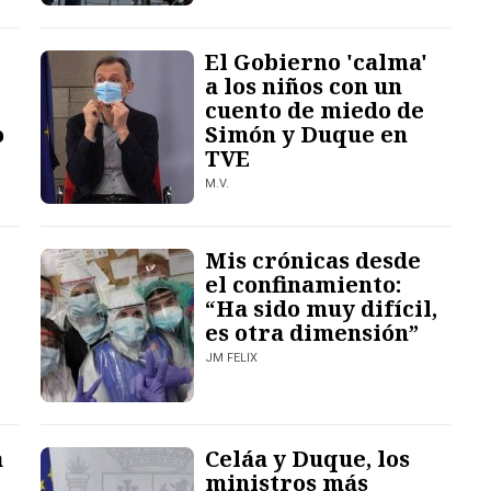
El Gobierno 'calma'
a los niños con un
cuento de miedo de
o
Simón y Duque en
TVE
M.V.
Mis crónicas desde
el confinamiento:
“Ha sido muy difícil,
es otra dimensión”
JM FELIX
a
Celáa y Duque, los
ministros más