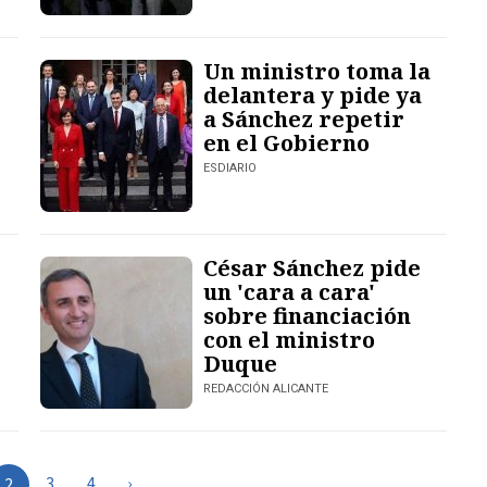
Un ministro toma la
delantera y pide ya
a Sánchez repetir
en el Gobierno
ESDIARIO
César Sánchez pide
un 'cara a cara'
sobre financiación
con el ministro
Duque
REDACCIÓN ALICANTE
3
4
›
2