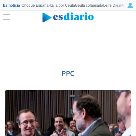
Es noticia
Choque España-Italia por Ceuta
Ceuta colapsada
Leire Diez
Mourinho
Menú
PPC