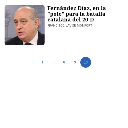
Fernández Díaz, en la
"pole" para la batalla
catalana del 20-D
FRANCISCO JAVIER MONFORT
‹
1
…
8
9
10
›