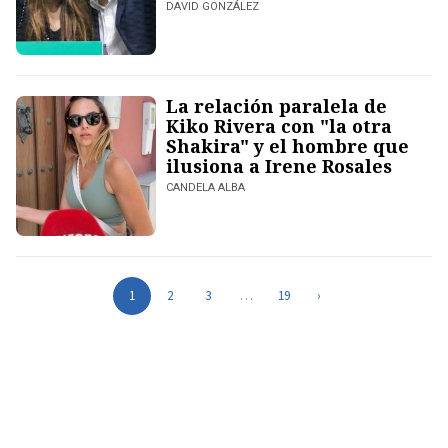
DAVID GONZÁLEZ
La relación paralela de
Kiko Rivera con "la otra
Shakira" y el hombre que
ilusiona a Irene Rosales
CANDELA ALBA
1
2
3
…
19
›