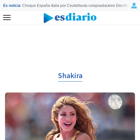
Es noticia
Choque España-Italia por Ceuta
Ceuta colapsada
Leire Diez
Mourinho
Menú
Shakira