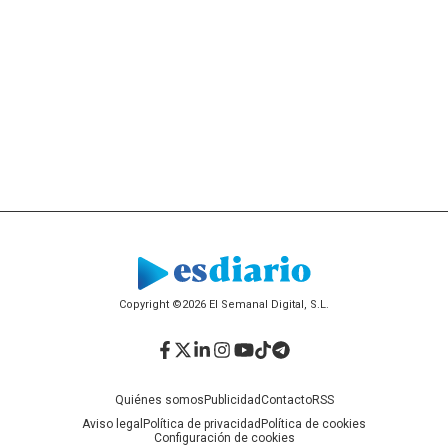
Copyright ©2026 El Semanal Digital, S.L.
Facebook
Twitter
LinkedIn
Instagram
YouTube
TikTok
Telegram
Quiénes somos
Publicidad
Contacto
RSS
Aviso legal
Política de privacidad
Política de cookies
Configuración de cookies