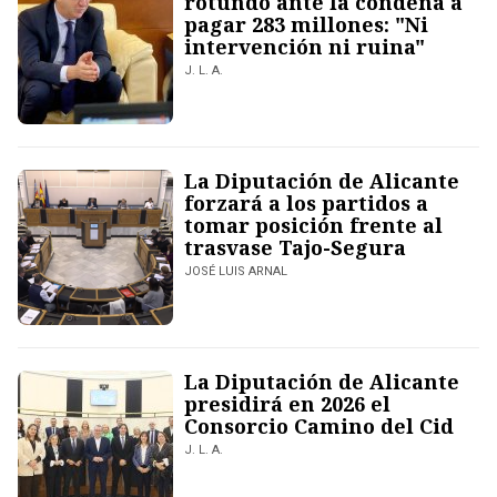
rotundo ante la condena a
pagar 283 millones: "Ni
intervención ni ruina"
J. L. A.
La Diputación de Alicante
forzará a los partidos a
tomar posición frente al
trasvase Tajo-Segura
JOSÉ LUIS ARNAL
La Diputación de Alicante
presidirá en 2026 el
Consorcio Camino del Cid
J. L. A.