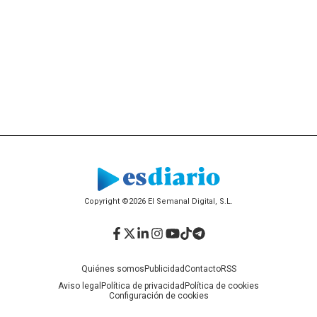
Copyright ©2026 El Semanal Digital, S.L.
Facebook
Twitter
LinkedIn
Instagram
YouTube
TikTok
Telegram
Quiénes somos
Publicidad
Contacto
RSS
Aviso legal
Política de privacidad
Política de cookies
Configuración de cookies