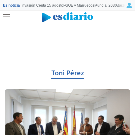
Es noticia
Invasión Ceuta 15 agosto
PSOE y Marruecos
Mundial 2030
Zarzuela y
Menú
Toni Pérez