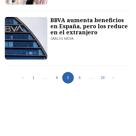
BBVA aumenta beneficios
en España, pero los reduce
en el extranjero
CARLOS NIEVA
‹
1
…
4
5
6
…
10
›