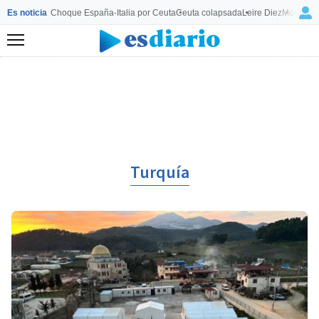
Es noticia
Choque España-Italia por Ceuta
Ceuta colapsada
Leire Diez
Mourinho
Menú
Turquía