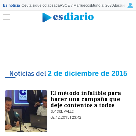
Es noticia
Ceuta sigue colapsada
PSOE y Marruecos
Mundial 2030
Zarzuela y M
Menú
Noticias del
2 de diciembre de 2015
El método infalible para
hacer una campaña que
deje contentos a todos
ELY DEL VALLE
02.12.2015 | 23:42