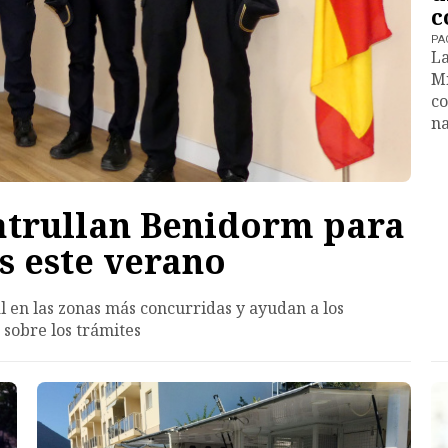
c
PA
La
Mi
co
na
patrullan Benidorm para
as este verano
al en las zonas más concurridas y ayudan a los
 sobre los trámites