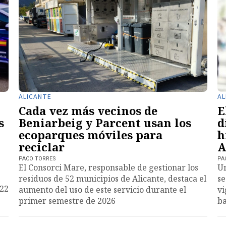
ALICANTE
AL
Cada vez más vecinos de
E
s
Beniarbeig y Parcent usan los
d
ecoparques móviles para
h
reciclar
A
PACO TORRES
PA
El Consorci Mare, responsable de gestionar los
Un
residuos de 52 municipios de Alicante, destaca el
se
022
aumento del uso de este servicio durante el
vi
primer semestre de 2026
ba