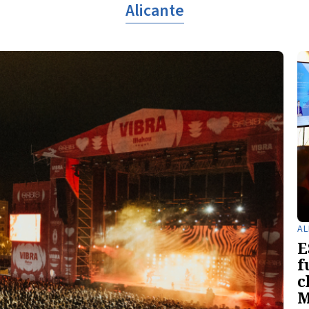
Alicante
AL
E
f
c
M