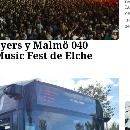
PA
Lo
ev
tr
se
eyers y Malmö 040
usic Fest de Elche