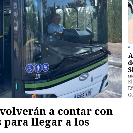
AL
A
d
S
MI
El
Ef
Ge
 volverán a contar con
para llegar a los