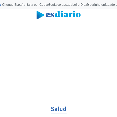
a
Choque España-Italia por Ceuta
Ceuta colapsada
Leire Diez
Mourinho enfadado c
Salud