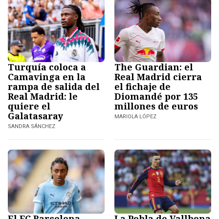
Turquía coloca a
The Guardian: el
Camavinga en la
Real Madrid cierra
rampa de salida del
el fichaje de
Real Madrid: le
Diomandé por 135
quiere el
millones de euros
Galatasaray
MARIOLA LÓPEZ
SANDRA SÁNCHEZ
El FC Barcelona
La Pobla de Vallbona