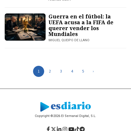
Guerra en el fútbol: la
UEFA acusa a la FIFA de
querer vender los
Mundiales
MIGUEL QUEIPO DE LLANO
1
2
3
4
5
›
Copyright ©2026 El Semanal Digital, S.L.
Facebook
Twitter
LinkedIn
Instagram
YouTube
TikTok
Telegram