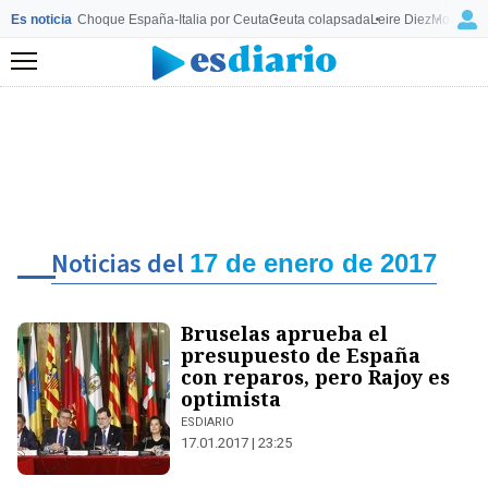
Es noticia
Choque España-Italia por Ceuta
Ceuta colapsada
Leire Diez
Mourinho
Menú
Noticias del
17 de enero de 2017
Bruselas aprueba el
presupuesto de España
con reparos, pero Rajoy es
optimista
ESDIARIO
17.01.2017 | 23:25