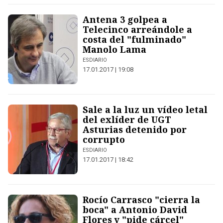
Antena 3 golpea a
Telecinco arreándole a
costa del "fulminado"
Manolo Lama
ESDIARIO
17.01.2017 | 19:08
Sale a la luz un vídeo letal
del exlíder de UGT
Asturias detenido por
corrupto
ESDIARIO
17.01.2017 | 18:42
Rocío Carrasco "cierra la
boca" a Antonio David
Flores y "pide cárcel"