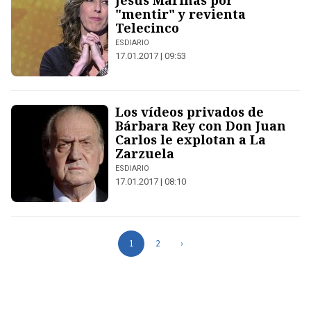
Jesús Mariñas por
"mentir" y revienta
Telecinco
ESDIARIO
17.01.2017 | 09:53
Los vídeos privados de
Bárbara Rey con Don Juan
Carlos le explotan a La
Zarzuela
ESDIARIO
17.01.2017 | 08:10
1
2
›