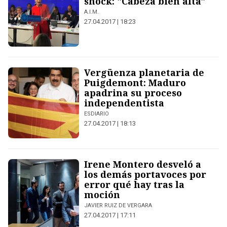
shock: "Cabeza bien alta"
A.I.M.
27.04.2017 | 18:23
Vergüenza planetaria de
Puigdemont: Maduro
apadrina su proceso
independentista
ESDIARIO
27.04.2017 | 18:13
Irene Montero desveló a
los demás portavoces por
error qué hay tras la
moción
JAVIER RUIZ DE VERGARA
27.04.2017 | 17:11