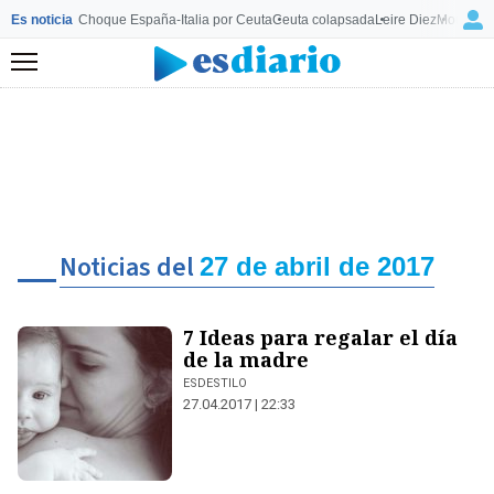
Es noticia
Choque España-Italia por Ceuta
Ceuta colapsada
Leire Diez
Mourinho
Menú
Noticias del
27 de abril de 2017
7 Ideas para regalar el día
de la madre
ESDESTILO
27.04.2017 | 22:33