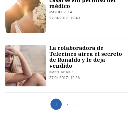
casarse sin permiso del
médico
MANUEL VILLA
27.04.2017 | 12:49
La colaboradora de
Telecinco airea el secreto
de Ronaldo y le deja
vendido
ISABEL DE DIOS
27.04.2017 | 12:26
1
2
›