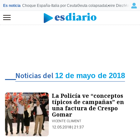
Es noticia
Choque España-Italia por Ceuta
Ceuta colapsada
Leire Diez
Mourinho
Menú
Noticias del
12 de mayo de 2018
La Policía ve “conceptos
típicos de campañas” en
una factura de Crespo
Gomar
VICENTE CLIMENT
12.05.2018 | 21:37