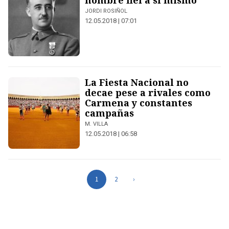
hombre fiel a sí mismo
JORDI ROSIÑOL
12.05.2018 | 07:01
La Fiesta Nacional no
decae pese a rivales como
Carmena y constantes
campañas
M. VILLA
12.05.2018 | 06:58
1
2
›