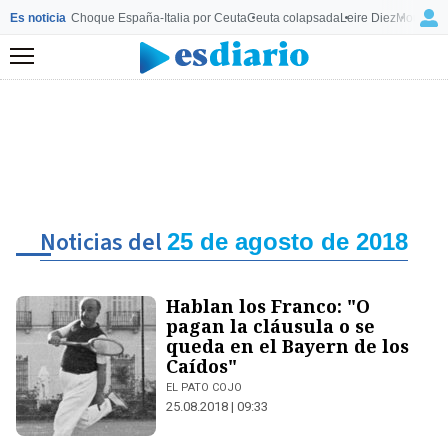
Es noticia
Choque España-Italia por Ceuta
Ceuta colapsada
Leire Diez
Mourinho
Menú
Noticias del
25 de agosto de 2018
Hablan los Franco: "O
pagan la cláusula o se
queda en el Bayern de los
Caídos"
EL PATO COJO
25.08.2018 | 09:33