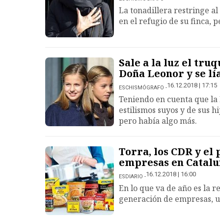
La tonadillera restringe a
en el refugio de su finca, 
Sale a la luz el tru
Doña Leonor y se lí
16.12.2018 | 17:15
ESCHISMÓGRAFO
Teniendo en cuenta que la R
estilismos suyos y de sus hi
pero había algo más.
Torra, los CDR y el
empresas en Catal
16.12.2018 | 16:00
ESDIARIO
En lo que va de año es la 
generación de empresas, 