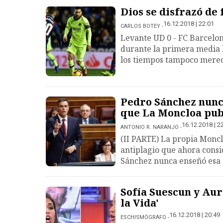
Dios se disfrazó de 
16.12.2018 | 22:01
CARLOS BOTEY
Levante UD 0 - FC Barcelo
durante la primera media h
los tiempos tampoco merec
Pedro Sánchez nunca
que La Moncloa pub
16.12.2018 | 2
ANTONIO R. NARANJO
(II PARTE) La propia Moncl
antiplagio que ahora cons
Sánchez nunca enseñó esa 
Sofía Suescun y Aura
la Vida'
16.12.2018 | 20:49
ESCHISMÓGRAFO