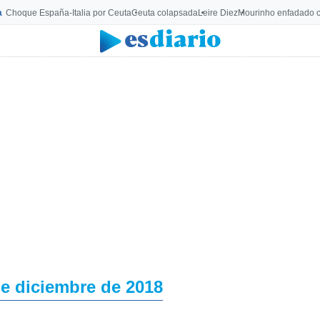
a
Choque España-Italia por Ceuta
Ceuta colapsada
Leire Diez
Mourinho enfadado c
de diciembre de 2018