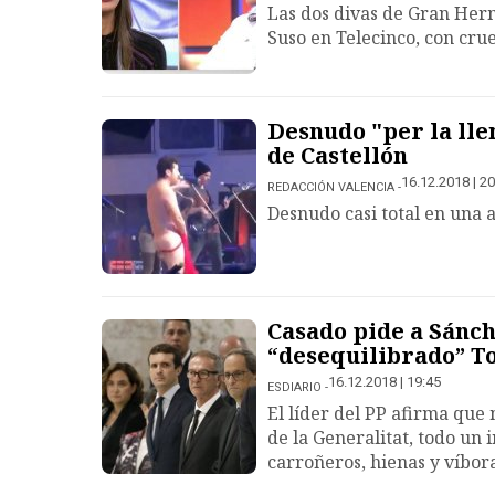
Las dos divas de Gran Her
Suso en Telecinco, con cru
Desnudo "per la ll
de Castellón
16.12.2018 | 20
REDACCIÓN VALENCIA
Desnudo casi total en una a
Casado pide a Sánch
“desequilibrado” T
16.12.2018 | 19:45
ESDIARIO
El líder del PP afirma que 
de la Generalitat, todo un 
carroñeros, hienas y víbora