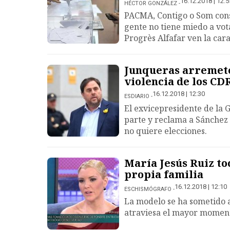
16.12.2018 | 12:5
HÉCTOR GONZÁLEZ
PACMA, Contigo o Som cons
gente no tiene miedo a vota
Progrès Alfafar ven la car
Junqueras arremete 
violencia de los CD
16.12.2018 | 12:30
ESDIARIO
El exvicepresidente de la 
parte y reclama a Sánchez
no quiere elecciones.
María Jesús Ruiz to
propia familia
16.12.2018 | 12:10
ESCHISMÓGRAFO
La modelo se ha sometido a
atraviesa el mayor moment