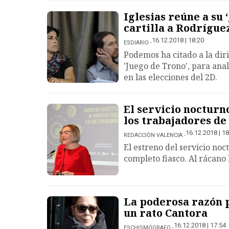
Iglesias reúne a su 
cartilla a Rodrígue
16.12.2018 | 18:20
ESDIARIO
Podemos ha citado a la dir
'Juego de Trono', para ana
en las elecciones del 2D.
El servicio nocturn
los trabajadores de
16.12.2018 | 18
REDACCIÓN VALENCIA
El estreno del servicio no
completo fiasco. Al rácano
La poderosa razón p
un rato Cantora
16.12.2018 | 17:54
ESCHISMÓGRAFO