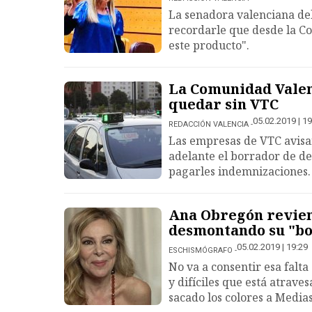
La senadora valenciana del
recordarle que desde la C
este producto".
La Comunidad Valen
quedar sin VTC
05.02.2019 | 19
REDACCIÓN VALENCIA
Las empresas de VTC avisan
adelante el borrador de de
pagarles indemnizaciones.
Ana Obregón revien
desmontando su "bo
05.02.2019 | 19:29
ESCHISMÓGRAFO
No va a consentir esa falt
y difíciles que está atrave
sacado los colores a Medias