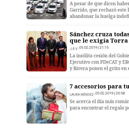
A pesar de que dicen haber
Garrido, que rechazó este l
abandonar la huelga indef
Sánchez cruza todas
que le exigía Torra
05.02.2019 | 21:15
J.R.V
La insólita cesión del Gobi
Ejecutivo con PDeCAT y ER
y Rivera ponen el grito en e
7 accesorios para tu
05.02.2019 | 20:58
LAURA MÉNDEZ
Se acerca el día más román
para encontrar el regalo p