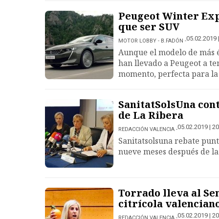
Peugeot Winter Expe
que ser SUV
05.02.2019 
MOTOR LOBBY - B.FADÓN
Aunque el modelo de más é
han llevado a Peugeot a te
momento, perfecta para la 
SanitatSolsUna cont
de La Ribera
05.02.2019 | 20
REDACCIÓN VALENCIA
Sanitatsolsuna rebate punto
nueve meses después de la 
Torrado lleva al Se
citrícola valencian
05.02.2019 | 20
REDACCIÓN VALENCIA