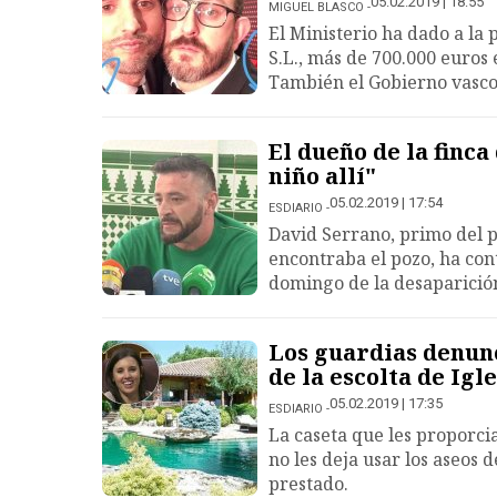
05.02.2019 | 18:55
MIGUEL BLASCO
El Ministerio ha dado a la
S.L., más de 700.000 euros
También el Gobierno vasco
El dueño de la finc
niño allí"
05.02.2019 | 17:54
ESDIARIO
David Serrano, primo del pa
encontraba el pozo, ha cont
domingo de la desaparición
Los guardias denun
de la escolta de Igl
05.02.2019 | 17:35
ESDIARIO
La caseta que les proporci
no les deja usar los aseos 
prestado.