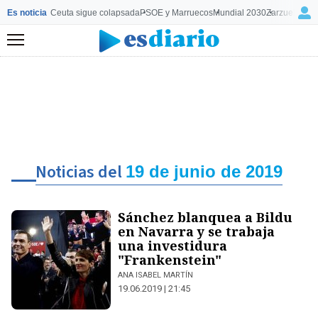
Es noticia
Ceuta sigue colapsada
PSOE y Marruecos
Mundial 2030
Zarzuela y M
Menú
Noticias del
19 de junio de 2019
Sánchez blanquea a Bildu
en Navarra y se trabaja
una investidura
"Frankenstein"
ANA ISABEL MARTÍN
19.06.2019 | 21:45