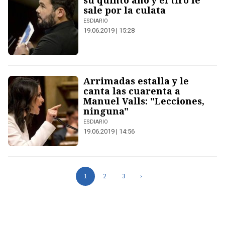
su quinto año y el tiro le
sale por la culata
ESDIARIO
19.06.2019 | 15:28
Arrimadas estalla y le
canta las cuarenta a
Manuel Valls: "Lecciones,
ninguna"
ESDIARIO
19.06.2019 | 14:56
1
2
3
›