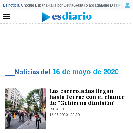
Es noticia
Choque España-Italia por Ceuta
Ceuta colapsada
Leire Diez
Mourinho
Menú
Noticias del
16 de mayo de 2020
Las caceroladas llegan
hasta Ferraz con el clamor
de "Gobierno dimisión"
ESDIARIO
16.05.2020 | 22:30