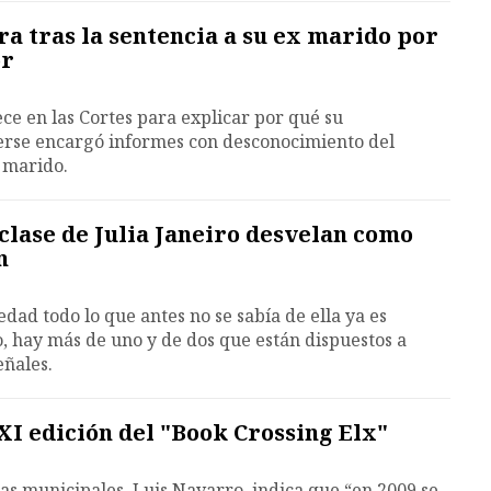
ra tras la sentencia a su ex marido por
or
e en las Cortes para explicar por qué su
nerse encargó informes con desconocimiento del
x marido.
lase de Julia Janeiro desvelan como
n
dad todo lo que antes no se sabía de ella ya es
o, hay más de uno y de dos que están dispuestos a
eñales.
 XI edición del "Book Crossing Elx"
cas municipales, Luis Navarro, indica que “en 2009 se