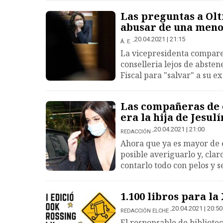
Las preguntas a Olt
abusar de una men
20.04.2021 | 21:15
Á. E.
La vicepresidenta comparec
conselleria lejos de abste
Fiscal para "salvar" a su e
Las compañeras de c
era la hija de Jesulí
20.04.2021 | 21:00
REDACCIÓN
Ahora que ya es mayor de e
posible averiguarlo y, clar
contarlo todo con pelos y s
1.100 libros para la
20.04.2021 | 20:50
REDACCIÓN ELCHE
El responsable de bibliote