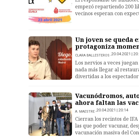
empezó repartiendo 200 lib
vecinos esperan con expec
Un joven se queda e
protagoniza momen
20.04.2021 | 20
CLARA BALLESTEROS
Los nervios a veces juegan 
nada más llegar al restaur
divertidas a los espectador
Vacunódromos, auto
ahora faltan las va
20.04.2021 | 20:14
A. MAESTRE
Cierran los recintos de IFA
las que poder vacunar, des
vacunación masiva del Con