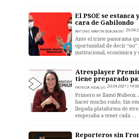
El PSOE se estanca y
cara de Gabilondo
20.04.2
ANTONIO MARTÍN BEAUMONT
Ante el triste panorama que
oportunidad de decir “no” 
institucional, económica y 
Atresplayer Premium
tiene preparado pa
20.04.2021 | 19:00
PATRICIA HIDALGO
Primero se llamó Nubeox. 
hacer mucho ruido. Sin emb
llegada plataforma de str
empezaba a tener cada …
Reporteros sin Fron