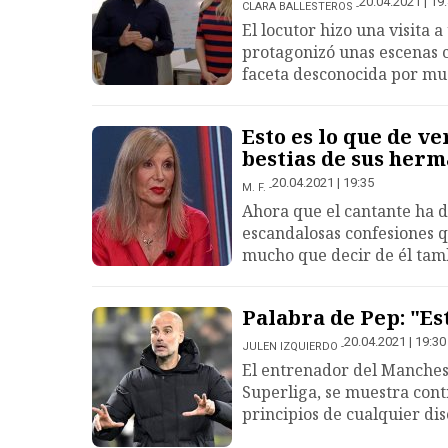
20.04.2021 | 19
CLARA BALLESTEROS
El locutor hizo una visita
protagonizó unas escenas c
faceta desconocida por mu
Esto es lo que de v
bestias de sus her
20.04.2021 | 19:35
M. F.
Ahora que el cantante ha d
escandalosas confesiones q
mucho que decir de él tam
Palabra de Pep: "Es
20.04.2021 | 19:30
JULEN IZQUIERDO
El entrenador del Manchest
Superliga, se muestra contr
principios de cualquier dis