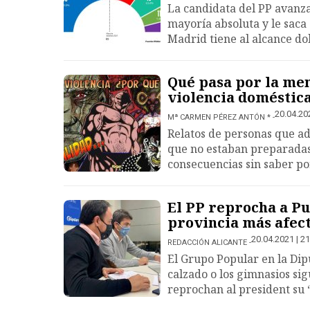
La candidata del PP avanza
mayoría absoluta y le saca
Madrid tiene al alcance dob
Qué pasa por la men
violencia doméstic
20.04.202
Mª CARMEN PÉREZ ANTÓN *
Relatos de personas que ad
que no estaban preparadas 
consecuencias sin saber p
El PP reprocha a Pu
provincia más afec
20.04.2021 | 21
REDACCIÓN ALICANTE
El Grupo Popular en la Dipu
calzado o los gimnasios sig
reprochan al president su 