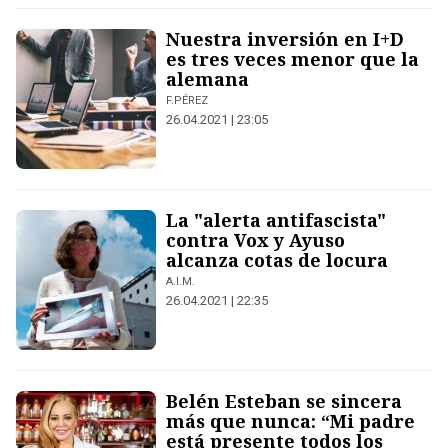
Nuestra inversión en I+D
es tres veces menor que la
alemana
F.PÉREZ
26.04.2021 | 23:05
La "alerta antifascista"
contra Vox y Ayuso
alcanza cotas de locura
A.I.M.
26.04.2021 | 22:35
Belén Esteban se sincera
más que nunca: “Mi padre
está presente todos los