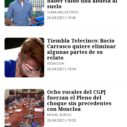
haber caído una abuela al
suelo
CLARA BALLESTEROS
26.04.2021 | 19:42
Tiembla Telecinco: Rocío
Carrasco quiere eliminar
algunas partes de su
relato
REDACCIÓN
26.04.2021 | 19:34
Ocho vocales del CGPJ
fuerzan el Pleno del
choque sin precedentes
con Moncloa
MIGUEL BLASCO
26.04.2021 | 19:20