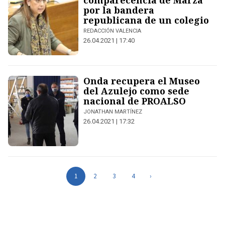
comparecencia de Marzà
por la bandera
republicana de un colegio
REDACCIÓN VALENCIA
26.04.2021 | 17:40
Onda recupera el Museo
del Azulejo como sede
nacional de PROALSO
JONATHAN MARTÍNEZ
26.04.2021 | 17:32
1
2
3
4
›