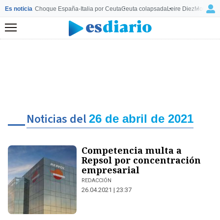
Es noticia
Choque España-Italia por Ceuta
Ceuta colapsada
Leire Diez
Mourinho
Menú
Noticias del
26 de abril de 2021
Competencia multa a
Repsol por concentración
empresarial
REDACCIÓN
26.04.2021 | 23:37