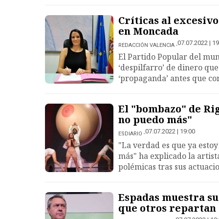
Críticas al excesivo 
en Moncada
07.07.2022 | 19
REDACCIÓN VALENCIA
El Partido Popular del mun
‘despilfarro’ de dinero qu
‘propaganda’ antes que con
El "bombazo" de Rig
no puedo más"
07.07.2022 | 19:00
ESDIARIO
"La verdad es que ya estoy 
más" ha explicado la arti
polémicas tras sus actuaci
Espadas muestra su 
que otros repartan