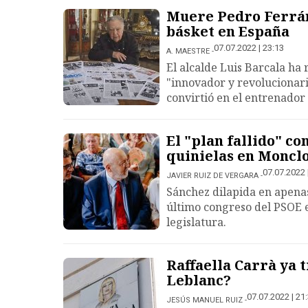
Muere Pedro Ferránd
básket en España
07.07.2022 | 23:13
A. MAESTRE
El alcalde Luis Barcala ha 
"innovador y revolucionari
convirtió en el entrenado
El "plan fallido" co
quinielas en Monclo
07.07.2022 
JAVIER RUIZ DE VERGARA
Sánchez dilapida en apena
último congreso del PSOE e
legislatura.
Raffaella Carrà ya 
Leblanc?
07.07.2022 | 21
JESÚS MANUEL RUIZ