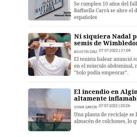
Se cumplen 10 años del fal
Raffaella Carrà se abre el 
españoles
Ni siquiera Nadal pu
semis de Wimbledo
07.07.2022 | 21:04
AGUSTÍN DÍAZ
El tenista balear anunció 
en el músculo abdominal, 
"Solo podía empeorar".
El incendio en Algi
altamente inflamab
07.07.2022 | 20:26
SONIA GARCÍA
Una planta de reciclaje se
almacén de colchones, lo 