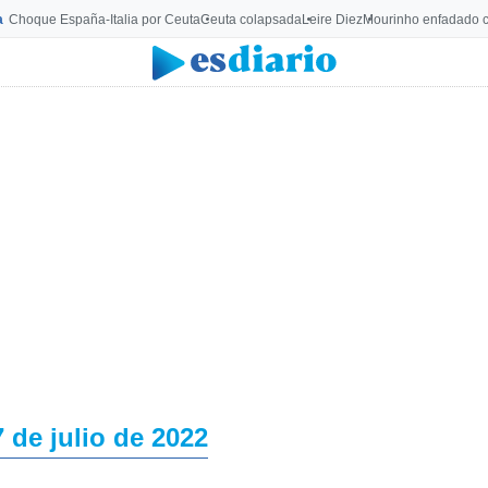
a
Choque España-Italia por Ceuta
Ceuta colapsada
Leire Diez
Mourinho enfadado c
7 de julio de 2022