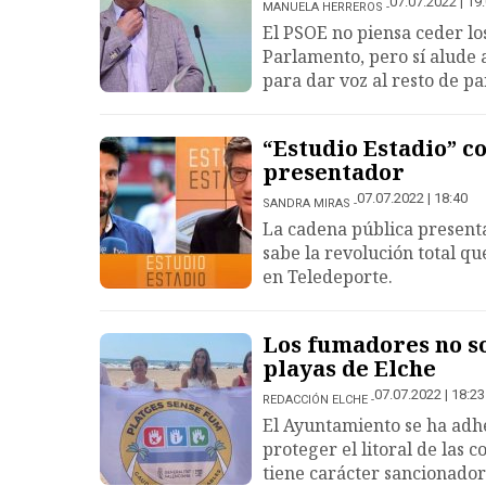
07.07.2022 | 19
MANUELA HERREROS
El PSOE no piensa ceder lo
Parlamento, pero sí alude 
para dar voz al resto de pa
“Estudio Estadio” c
presentador
07.07.2022 | 18:40
SANDRA MIRAS
La cadena pública presenta
sabe la revolución total q
en Teledeporte.
Los fumadores no so
playas de Elche
07.07.2022 | 18:23
REDACCIÓN ELCHE
El Ayuntamiento se ha adhe
proteger el litoral de las 
tiene carácter sancionador