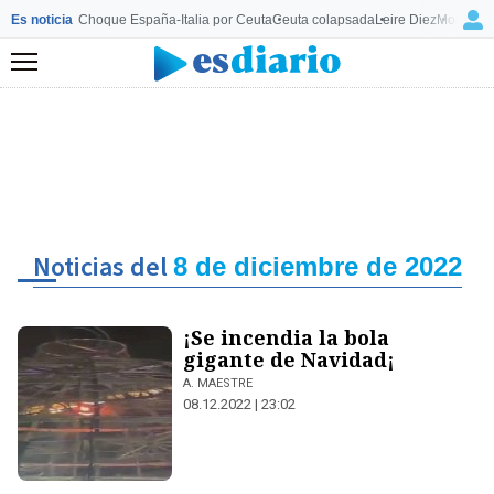
Es noticia
Choque España-Italia por Ceuta
Ceuta colapsada
Leire Diez
Mourinho
Menú
Noticias del
8 de diciembre de 2022
¡Se incendia la bola
gigante de Navidad¡
A. MAESTRE
08.12.2022 | 23:02