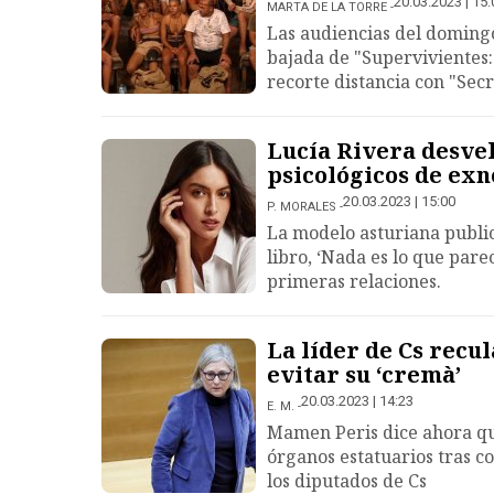
20.03.2023 | 15:
MARTA DE LA TORRE
Las audiencias del domingo
bajada de "Supervivientes
recorte distancia con "Secr
Lucía Rivera desvela
psicológicos de exn
20.03.2023 | 15:00
P. MORALES
La modelo asturiana public
libro, ‘Nada es lo que pare
primeras relaciones.
La líder de Cs recul
evitar su ‘cremà’
20.03.2023 | 14:23
E. M.
Mamen Peris dice ahora qu
órganos estatuarios tras c
los diputados de Cs