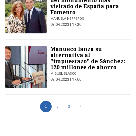
del monumento más
visitado de España para
Fomento
MANUELA HERREROS
03.04.2023 | 17:20
Mañueco lanza su
alternativa al
"impuestazo" de Sánchez:
120 millones de ahorro
MIGUEL BLASCO
03.04.2023 | 17:00
1
2
3
4
›