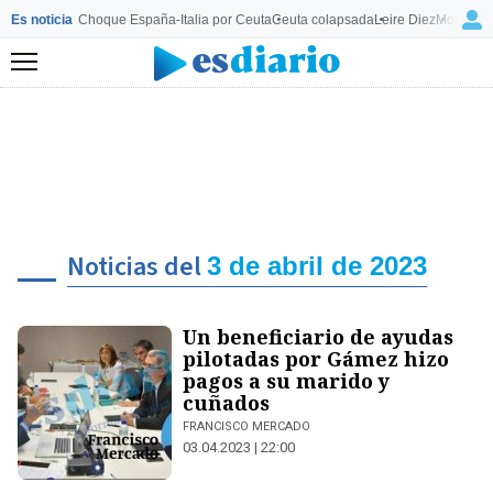
Es noticia
Choque España-Italia por Ceuta
Ceuta colapsada
Leire Diez
Mourinho
Menú
Noticias del
3 de abril de 2023
Un beneficiario de ayudas
pilotadas por Gámez hizo
pagos a su marido y
cuñados
FRANCISCO MERCADO
03.04.2023 | 22:00