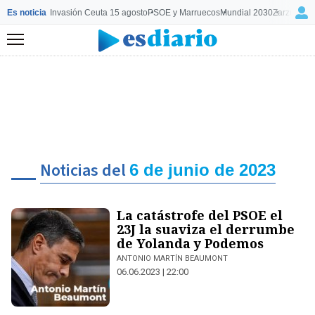
Es noticia
Invasión Ceuta 15 agosto
PSOE y Marruecos
Mundial 2030
Zarzuela y
Menú
Noticias del
6 de junio de 2023
La catástrofe del PSOE el
23J la suaviza el derrumbe
de Yolanda y Podemos
ANTONIO MARTÍN BEAUMONT
06.06.2023 | 22:00