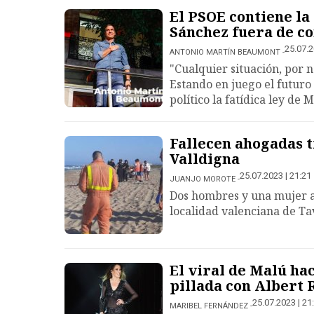
El PSOE contiene la
Sánchez fuera de co
25.07.2
ANTONIO MARTÍN BEAUMONT
"Cualquier situación, por 
Estando en juego el futuro
político la fatídica ley de 
Fallecen ahogadas t
Valldigna
25.07.2023 | 21:21
JUANJO MOROTE
Dos hombres y una mujer ap
localidad valenciana de Ta
El viral de Malú ha
pillada con Albert 
25.07.2023 | 21
MARIBEL FERNÁNDEZ