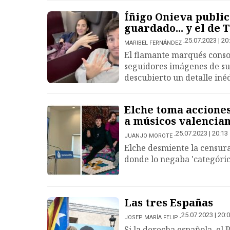
Íñigo Onieva public
guardado... y el de
25.07.2023 | 20
MARIBEL FERNÁNDEZ
El flamante marqués conso
seguidores imágenes de su 
descubierto un detalle inéd
Elche toma acciones
a músicos valencia
25.07.2023 | 20:13
JUANJO MOROTE
Elche desmiente la censur
donde lo negaba 'categóri
Las tres Españas
25.07.2023 | 20:
JOSEP MARÍA FELIP
Si la derecha española, el 