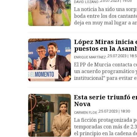
25.07.2023 | 19:05
DAVID LOZANO
La noticia ha sido una sor
boda entre los dos cantante
deja en muy mal lugar a am
López Miras inicia 
puestos en la Asam
25.07.2023 | 18:
ENRIQUE MARTÍNEZ
El PP de Murcia contacta c
un acuerdo programático y
institucional” para evitar 
Esta serie triunfó 
Nova
25.07.2023 | 18:30
CARMEN FLOX
La ficción protagonizada 
temporadas con más de 2.30
el principio en la cadena d