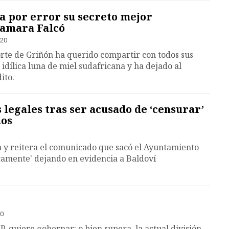
a por error su secreto mejor
 Tamara Falcó
:20
rte de Griñón ha querido compartir con todos sus
idílica luna de miel sudafricana y ha dejado al
ito.
 legales tras ser acusado de ‘censurar’
nos
a y reitera el comunicado que sacó el Ayuntamiento
camente' dejando en evidencia a Baldoví
00
PP, quiere gobernar: o bien supera la actual división