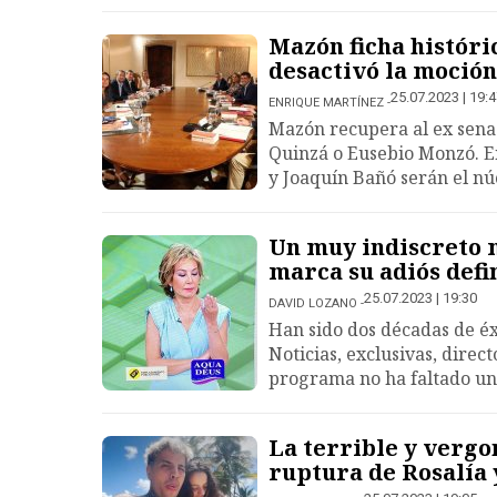
Mazón ficha históric
desactivó la moció
25.07.2023 | 19:
ENRIQUE MARTÍNEZ
Mazón recupera al ex sena
Quinzá o Eusebio Monzó. E
y Joaquín Bañó serán el nú
Un muy indiscreto 
marca su adiós defi
25.07.2023 | 19:30
DAVID LOZANO
Han sido dos décadas de éx
Noticias, exclusivas, direct
programa no ha faltado un 
La terrible y vergo
ruptura de Rosalía