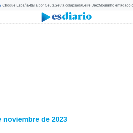
a
Choque España-Italia por Ceuta
Ceuta colapsada
Leire Diez
Mourinho enfadado c
e noviembre de 2023