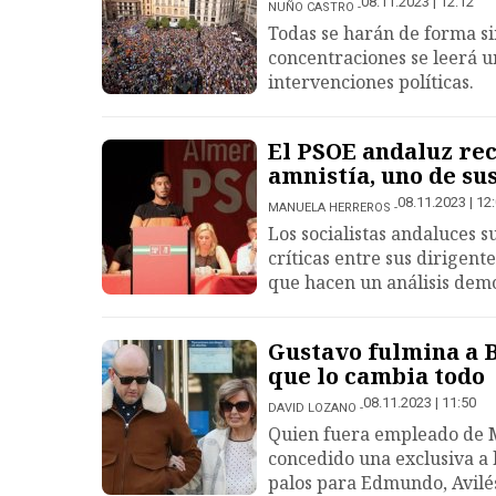
08.11.2023 | 12:12
NUÑO CASTRO
Todas se harán de forma si
concentraciones se leerá u
intervenciones políticas.
El PSOE andaluz rec
amnistía, uno de sus
08.11.2023 | 12
MANUELA HERREROS
Los socialistas andaluces s
críticas entre sus dirigent
que hacen un análisis dem
Gustavo fulmina a 
que lo cambia todo
08.11.2023 | 11:50
DAVID LOZANO
Quien fuera empleado de M
concedido una exclusiva a 
palos para Edmundo, Avilé