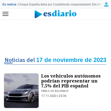
Es noticia
Choque España-Italia por Ceuta
Ceuta colapsada
Leire Diez
Mourinho
Menú
Noticias del
17 de noviembre de 2023
Los vehículos autónomos
podrían representar un
7,5% del PIB español
PABLO DE AGUINACO
17.11.2023 | 23:36