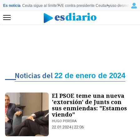
Es noticia
Ceuta sigue al límite
TVE contra presidente Ceuta
Ayuso desmonta a 
Menú
Noticias del
22 de enero de 2024
El PSOE teme una nueva
'extorsión' de Junts con
sus enmiendas: "Estamos
viendo"
HUGO PEREIRA
22.01.2024 | 22:06